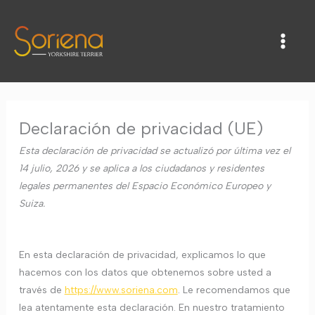
Ir
al
contenido
Declaración de privacidad (UE)
Esta declaración de privacidad se actualizó por última vez el
14 julio, 2026 y se aplica a los ciudadanos y residentes
legales permanentes del Espacio Económico Europeo y
Suiza.
En esta declaración de privacidad, explicamos lo que
hacemos con los datos que obtenemos sobre usted a
través de
https://www.soriena.com
. Le recomendamos que
lea atentamente esta declaración. En nuestro tratamiento