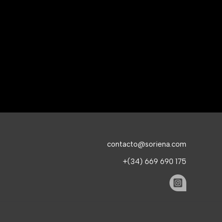
contacto@soriena.com
+(34) 669 690 175